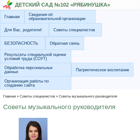
Перейти к основному содержанию
Skip to search
ДЕТСКИЙ САД №102 «РЯБИНУШКА»
Сведения об
Главная
образовательной организации
Для Вас, родители!
Советы специалистов
БЕЗОПАСНОСТЬ
Обратная связь
Результаты специальной оценки
условий труда (СОУТ)
Обработка персональных
Патриотическое воспитание
данных
Организация работы по
созданию сайта
Вы здесь
Главная
»
Советы специалистов
»
Советы музыкального руководителя
Советы музыкального руководителя