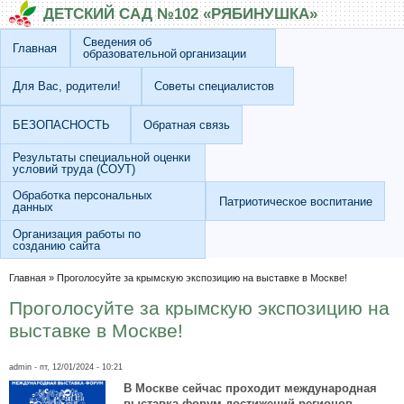
Перейти к основному содержанию
Skip to search
ДЕТСКИЙ САД №102 «РЯБИНУШКА»
Сведения об
Главная
образовательной организации
Для Вас, родители!
Советы специалистов
БЕЗОПАСНОСТЬ
Обратная связь
Результаты специальной оценки
условий труда (СОУТ)
Обработка персональных
Патриотическое воспитание
данных
Организация работы по
созданию сайта
Вы здесь
Главная
»
Проголосуйте за крымскую экспозицию на выставке в Москве!
Проголосуйте за крымскую экспозицию на
выставке в Москве!
admin
- пт, 12/01/2024 - 10:21
В Москве сейчас проходит международная
выставка-форум достижений регионов