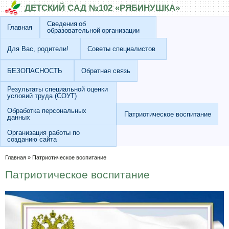
Перейти к основному содержанию
Skip to search
ДЕТСКИЙ САД №102 «РЯБИНУШКА»
Сведения об
Главная
образовательной организации
Для Вас, родители!
Советы специалистов
БЕЗОПАСНОСТЬ
Обратная связь
Результаты специальной оценки
условий труда (СОУТ)
Обработка персональных
Патриотическое воспитание
данных
Организация работы по
созданию сайта
Вы здесь
Главная
»
Патриотическое воспитание
Патриотическое воспитание