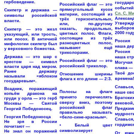
гербоведение.
государ
Российский флаг
— это
событий
прямоугольный кусок
Скипетр и держава —
Сл. С. М
материи, состоящий из
символы российской
Алексан
трёх горизонтальных,
власти.
Утвер
или, по-другому
выборов
сказать, продольных,
Скипетр
— это жезл
2000 году
цветных полос. Флаги,
указующий, или трость,
состоящие из трёх
или посох. В античной
Россия
разноцветных полос,
мифологии скипетр был
наша де
называют ещё
у верховного божества.
Росси
триколорами.
Держава
— это шар с
наша стр
Российский флаг — это
крестом — символ
Могучая
российский триколор.
власти царя над миром.
слава —
Ранее державу
Твоё до
Отношение ширины
называли «яблоком
времена
флага к его длине — 2:3.
государевым».
Славьс
Всадник, поражающий
Полосы на флаге
наше св
копьём дракона на
принято перечислять
Братски
груди у орла — это герб
сверху вниз,
поэтому
вековой,
Москвы —
Святой
российский флаг
Предк
Георгий Победоносец.
правильно называть
мудрост
Георгия Победоносца
«бело-сине-красным».
Славьс
Не зря в России
гордимся
• Белый цвет
почитают —
символизирует
Не знал он поражений
От южн