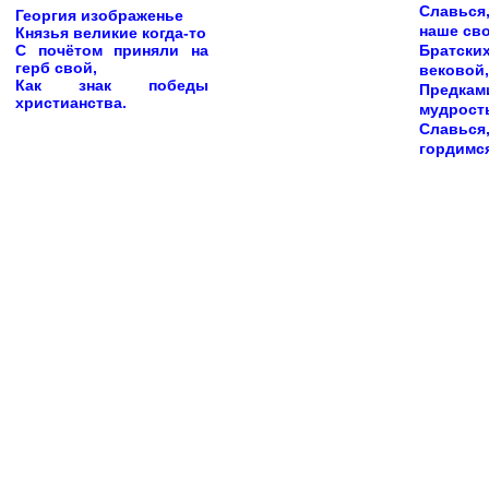
Славьс
Георгия изображенье
наше св
Князья великие когда-то
С почётом приняли на
Братски
герб свой,
вековой,
Как знак победы
Предк
христианства.
мудрост
Славьс
гордимся