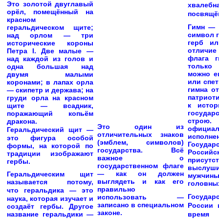
Это золотой двуглавый
хвале
орёл, помещённый на
посвящё
красном
Гимн — 
геральдическом щите;
символ г
над орлом — три
герб и
исторические короны
отличи
Петра I. Две малые —
флага 
над каждой из голов и
только
одна большая над
можно е
двумя малыми
или спет
коронами; в лапах орла
гимна о
— скипетр и держава; на
патриот
груди орла на красном
к истор
щите — всадник,
государ
поражающий копьём
стр
дракона.
Это один из
официа
Геральдический щит
—
отличительных знаков
исполне
это фигура особой
(эмблем, символов)
Государ
формы, на которой по
государства. Всё
Российс
традиции изображают
важное о
присутс
гербы.
государственном флаге
выслуши
— как он должен
Геральдическим щит
мужч
выглядеть и как его
называется потому,
головны
правильно
что
геральдика
— это
Государ
использовать —
наука, которая изучает и
записано в специальном
России 
создаёт гербы. Другое
законе.
название геральдики —
врем