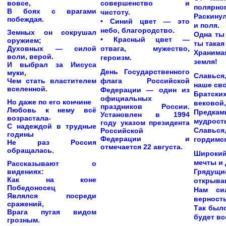
вовсе,
совершенство и
полярног
В боях с врагами
чистоту.
Раскину
побеждая.
• Синий цвет — это
и поля.
небо, благородство.
Земных он сокрушал
Одна ты
• Красный цвет —
оружием;
ты такая
Духовных — силой
отвага, мужество,
Хранима
воли, верой.
героизм.
земля!
И выбрал за Иисуса
День Государственного
муки,
Славьс
Чем стать властителем
флага Российской
наше св
вселенной.
Федерации
— один из
Братски
официальных
Но даже по его кончине
вековой,
праздников России.
Любовь к нему всё
Предк
Установлен в 1994
возрастала-
мудрост
году указом президента
С надеждой в трудные
Славьс
Российской
годины
Федерации и
гордимся
Не раз Россия
отмечается 22 августа.
обращалась.
Широки
мечты и 
Рассказывают о
видениях:
Гряд
Как на коне
открываю
Победоносец
Нам си
Являлся посреди
верность
сражений,
Так было
Врага пугая видом
будет вс
грозным.