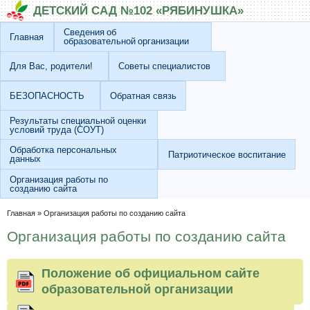
Перейти к основному содержанию
Skip to search
ДЕТСКИЙ САД №102 «РЯБИНУШКА»
Сведения об
Главная
образовательной организации
Для Вас, родители!
Советы специалистов
БЕЗОПАСНОСТЬ
Обратная связь
Результаты специальной оценки
условий труда (СОУТ)
Обработка персональных
Патриотическое воспитание
данных
Организация работы по
созданию сайта
Вы здесь
Главная
»
Организация работы по созданию сайта
Организация работы по созданию сайта
Положение об официальном сайте
образовательной организации