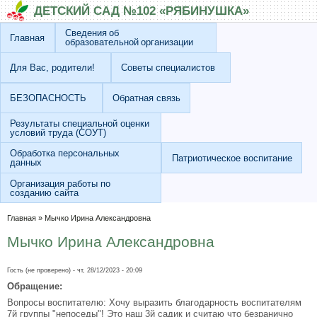
Перейти к основному содержанию
Skip to search
ДЕТСКИЙ САД №102 «РЯБИНУШКА»
Сведения об
Главная
образовательной организации
Для Вас, родители!
Советы специалистов
БЕЗОПАСНОСТЬ
Обратная связь
Результаты специальной оценки
условий труда (СОУТ)
Обработка персональных
Патриотическое воспитание
данных
Организация работы по
созданию сайта
Вы здесь
Главная
»
Мычко Ирина Александровна
Мычко Ирина Александровна
Гость (не проверено)
- чт, 28/12/2023 - 20:09
Обращение:
Вопросы воспитателю: Хочу выразить благодарность воспитателям
7й группы "непоседы"! Это наш 3й садик и считаю что безранично