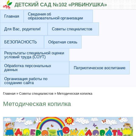
Перейти к основному содержанию
Skip to search
ДЕТСКИЙ САД №102 «РЯБИНУШКА»
Сведения об
Главная
образовательной организации
Для Вас, родители!
Советы специалистов
БЕЗОПАСНОСТЬ
Обратная связь
Результаты специальной оценки
условий труда (СОУТ)
Обработка персональных
Патриотическое воспитание
данных
Организация работы по
созданию сайта
Вы здесь
Главная
»
Советы специалистов
»
Методическая копилка
Методическая копилка