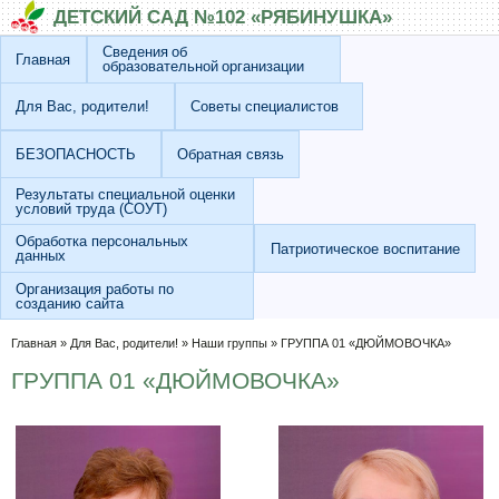
Перейти к основному содержанию
Skip to search
ДЕТСКИЙ САД №102 «РЯБИНУШКА»
Сведения об
Главная
образовательной организации
Для Вас, родители!
Советы специалистов
БЕЗОПАСНОСТЬ
Обратная связь
Результаты специальной оценки
условий труда (СОУТ)
Обработка персональных
Патриотическое воспитание
данных
Организация работы по
созданию сайта
Вы здесь
Главная
»
Для Вас, родители!
»
Наши группы
»
ГРУППА 01 «ДЮЙМОВОЧКА»
ГРУППА 01 «ДЮЙМОВОЧКА»